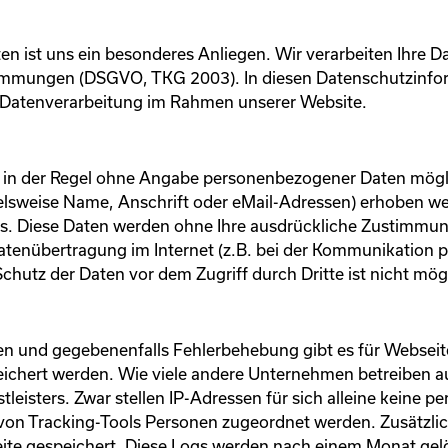
en ist uns ein besonderes Anliegen. Wir verarbeiten Ihre D
immungen (DSGVO, TKG 2003). In diesen Datenschutzinform
r Datenverarbeitung im Rahmen unserer Website.
t in der Regel ohne Angabe personenbezogener Daten mögli
sweise Name, Anschrift oder eMail-Adressen) erhoben werd
asis. Diese Daten werden ohne Ihre ausdrückliche Zustimmun
Datenübertragung im Internet (z.B. bei der Kommunikation p
chutz der Daten vor dem Zugriff durch Dritte ist nicht mög
ren und gegebenenfalls Fehlerbehebung gibt es für Websei
ichert werden. Wie viele andere Unternehmen betreiben au
tleisters. Zwar stellen IP-Adressen für sich alleine keine p
e von Tracking-Tools Personen zugeordnet werden. Zusätzli
eite gespeichert. Diese Logs werden nach einem Monat gel